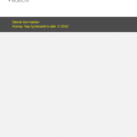
MOBİLYA
Sitenin tüm hakları
Humay Yapı İçmimarlık'a aittir. © 2010