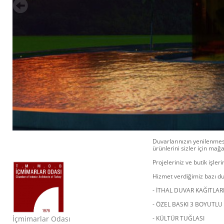
Duvarlarınızın yenilenmesi
ürünlerini sizler için ma
Projeleriniz ve butik işl
Hizmet verdiğimiz bazı d
- İTHAL DUVAR KAĞITLAR
- ÖZEL BASKI 3 BOYUTLU
İçmimarlar Odası
- KÜLTÜR TUĞLASI