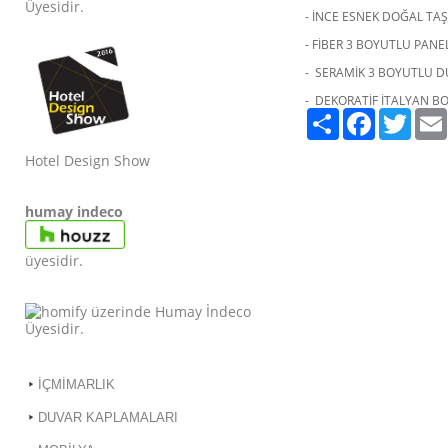
Üyesidir.
- İNCE ESNEK DOĞAL TA
- FİBER 3 BOYUTLU PAN
- SERAMİK 3 BOYUTLU 
- DEKORATİF İTALYAN B
Paylaş
Facebook
Twitte
Hotel Design Show
humay indeco
üyesidir.
Ü
yesidir.
İÇMİMARLIK
DUVAR KAPLAMALARI