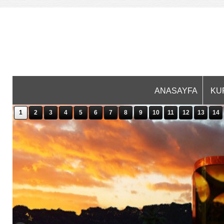
ANASAYFA
KU
1
2
3
4
5
6
7
8
9
10
11
12
13
14