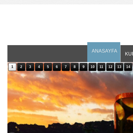
ANASAYFA
KU
1
2
3
4
5
6
7
8
9
10
11
12
13
14