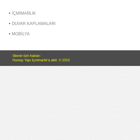
İÇMİMARLIK
DUVAR KAPLAMALARI
MOBİLYA
Sitenin tüm hakları
Humay Yapı İçmimarlık'a aittir. © 2010