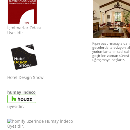
İçmimarlar Odası
Üyesidir.
Kışın bastırmasıyla daha
gecelerde televizyon iz
yudumlamanın tadı daha 
geçirilen zaman süresi u
uğraşmaya başlarız.
Hotel Design Show
humay indeco
üyesidir.
Ü
yesidir.