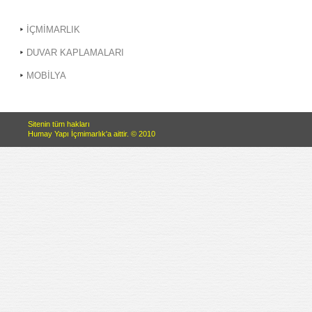
İÇMİMARLIK
DUVAR KAPLAMALARI
MOBİLYA
Sitenin tüm hakları
Humay Yapı İçmimarlık'a aittir. © 2010