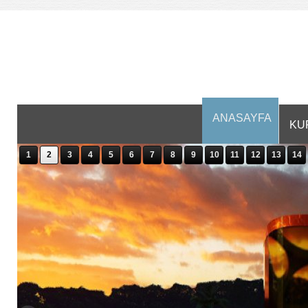
ANASAYFA
KU
1
2
3
4
5
6
7
8
9
10
11
12
13
14