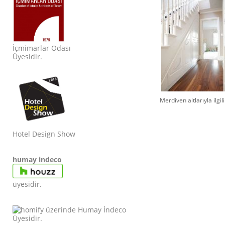
İçmimarlar Odası
Üyesidir.
Merdiven altlarıyla ilgili i
Hotel Design Show
humay indeco
üyesidir.
Ü
yesidir.