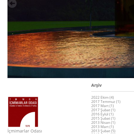
Arşiv
2022 Ekim (4)
2017 Temmuz (1)
2017 Mart (1)
2017 Şubat (1)
2016 Eylül (1)
2015 Şubat (1)
2013 Nisan (1)
2013 Mart (1)
İçmimarlar Odası
2013 Şubat (5)