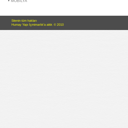
MOBİLYA
Sitenin tüm hakları
Humay Yapı İçmimarlık'a aittir. © 2010