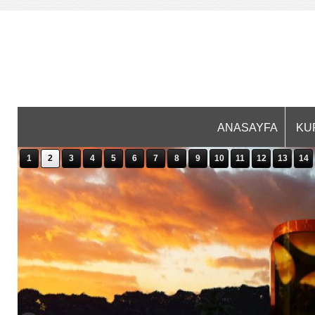
ANASAYFA
KU
1
2
3
4
5
6
7
8
9
10
11
12
13
14